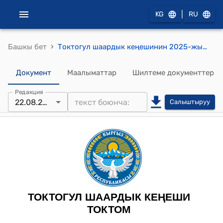
|
KG
RU
›
Башкы бет
Токтогул шаардык кеңешинин 2025-жылдын 2025-жылдын 22-августундагы №51«Участкалык шайлоо комиссиялардын резервдерине талапкерлерди сунуштоо жөнүндө» токтому
Документ
Маалыматтар
Шилтеме документтер
Редакция
22.08.2025
Салыштыруу