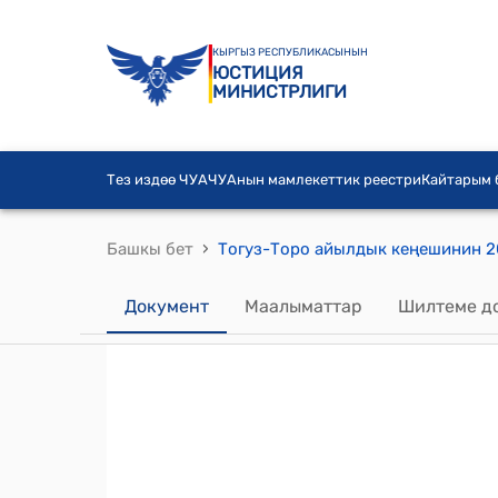
КЫРГЫЗ РЕСПУБЛИКАСЫНЫН
ЮСТИЦИЯ
МИНИСТРЛИГИ
Тез издөө ЧУА
ЧУАнын мамлекеттик реестри
Кайтарым
›
Башкы бет
Документ
Маалыматтар
Шилтеме д