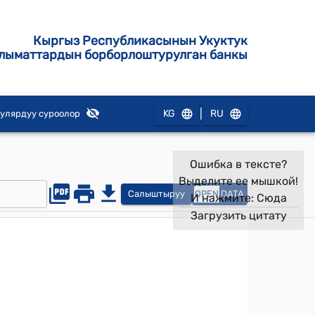
Кыргыз Республикасынын Укуктук
лыматтардын борборлоштурулган банкы
|
KG
RU
улярдуу суроолор
Ошибка в тексте?
Выделите ее мышкой!
Салыштыруу
OPEN
DATA
И нажмите:
Сюда
Загрузить цитату