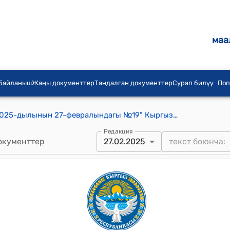
маа
 байланыш
Жаңы документтер
Тандалган документтер
Сурап билүү
Поп
Тогуз-Торо айылдык кеңешинин 2025-дылынын 27-февралындагы №19" Кыргыз Республикасынын жергиликтүү өз алдынча башкарууларынын союзуна мүчөлүк акы төлөө жөнүндө" токтому
Редакция
окументтер
27.02.2025