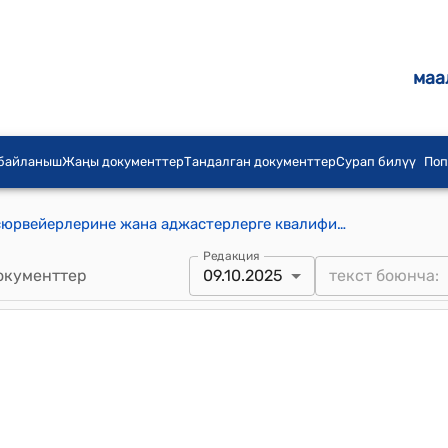
маа
 байланыш
Жаңы документтер
Тандалган документтер
Сурап билүү
Поп
Баалоочуларга, камсыздандыруу сюрвейерлерине жана аджастерлерге квалификациялык талаптар жөнүндө Жобо (КР Министрлер Кабинетинин 2025-жылдын 9-октябрындагы № 650 токтомуна 5-тиркеме)
Редакция
окументтер
09.10.2025