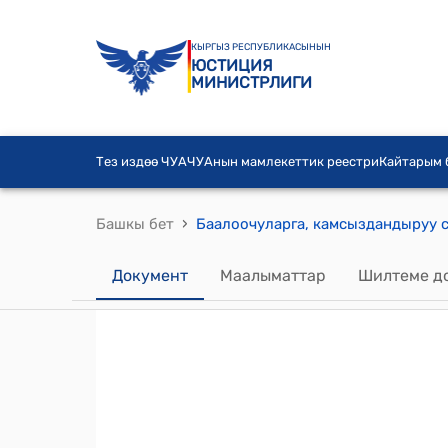
КЫРГЫЗ РЕСПУБЛИКАСЫНЫН
ЮСТИЦИЯ
МИНИСТРЛИГИ
Тез издөө ЧУА
ЧУАнын мамлекеттик реестри
Кайтарым
›
Башкы бет
Документ
Маалыматтар
Шилтеме д