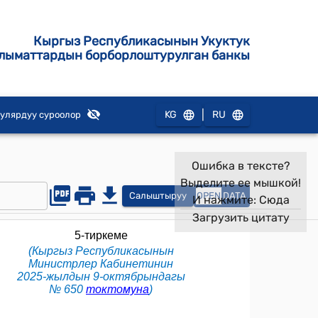
Кыргыз Республикасынын Укуктук
лыматтардын борборлоштурулган банкы
|
KG
RU
улярдуу суроолор
Ошибка в тексте?
Выделите ее мышкой!
Салыштыруу
OPEN
DATA
И нажмите:
Сюда
Загрузить цитату