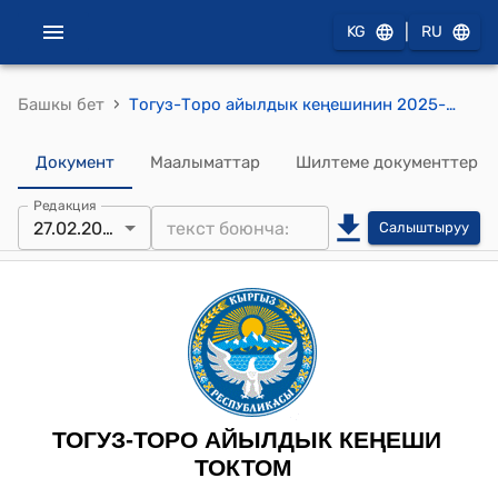
|
KG
RU
›
Башкы бет
Тогуз-Торо айылдык кеңешинин 2025-жылдын 27-февралындагы №26 "Кош-Булак айылына салына турган спорт зал жөнүндө" токтому
Документ
Маалыматтар
Шилтеме документтер
Редакция
27.02.2025
Салыштыруу