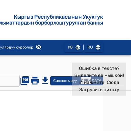
Кыргыз Республикасынын Укуктук
лыматтардын борборлоштурулган банкы
|
KG
RU
улярдуу суроолор
Ошибка в тексте?
Выделите ее мышкой!
Салыштыруу
OPEN
DATA
И нажмите:
Сюда
Загрузить цитату