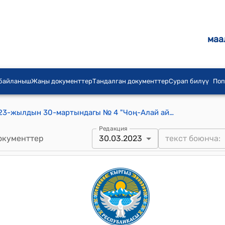
маа
 байланыш
Жаңы документтер
Тандалган документтер
Сурап билүү
Поп
Чоң-Алай айылдык кеңешинин 2023-жылдын 30-мартындагы № 4 "Чоң-Алай айыл өкмөтүнүн башчысы И.Эрмаматовдун Темир бетон заводуна оор жүк ташуучу техникаларды лизинг аркылуу сатып алуусуна макулдук берүү жөнүндө" токтому
Редакция
окументтер
30.03.2023