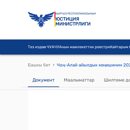
КЫРГЫЗ РЕСПУБЛИКАСЫНЫН
ЮСТИЦИЯ
МИНИСТРЛИГИ
Тез издөө ЧУА
ЧУАнын мамлекеттик реестри
Кайтарым
›
Башкы бет
Документ
Маалыматтар
Шилтеме д