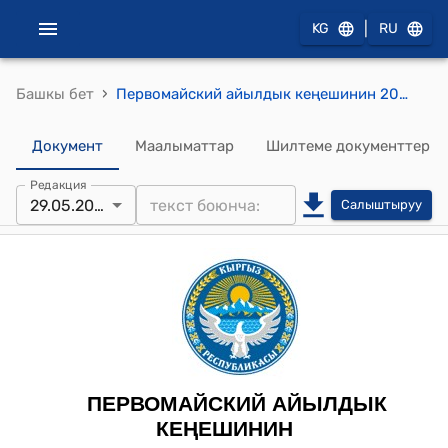
|
KG
RU
›
Башкы бет
Первомайский айылдык кеңешинин 2023-жылдын 29-майындагы № 4\23 "Сокулук райондук өнүктүрүү фондунун долбоорлорунун сынагына катышуу жөнүндө" токтому
Документ
Маалыматтар
Шилтеме документтер
Редакция
29.05.2023
Салыштыруу