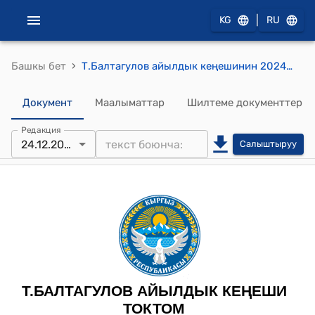
|
KG
RU
›
Башкы бет
Т.Балтагулов айылдык кеңешинин 2024-жылдын 24-декабрындагы №2/3«Т.Балтагулов айыл аймагында суу чарба секторун натыйжалуу башкаруу жана өнүктүрүү жөнүндө» токтому
Документ
Маалыматтар
Шилтеме документтер
Редакция
24.12.2024
Салыштыруу