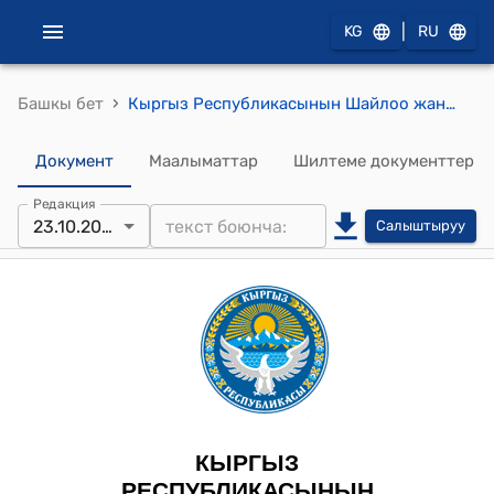
|
KG
RU
›
Башкы бет
Кыргыз Республикасынын Шайлоо жана референдум өткөрүү боюнча борбордук комиссиясынын т 2025-жылдын 23-октябры № 115 "№ 13, 27 округдук шайлоо комиссияларынын курамдарына өзгөртүүлөрдү киргизүү жөнүндө" токтому
Документ
Маалыматтар
Шилтеме документтер
Редакция
23.10.2025
Салыштыруу