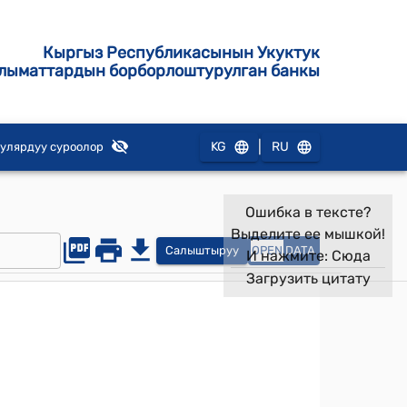
Кыргыз Республикасынын Укуктук
лыматтардын борборлоштурулган банкы
|
KG
RU
улярдуу суроолор
Ошибка в тексте?
Выделите ее мышкой!
Салыштыруу
OPEN
DATA
И нажмите:
Сюда
Загрузить цитату