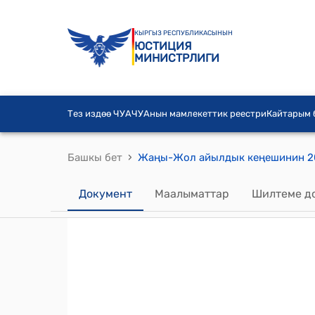
КЫРГЫЗ РЕСПУБЛИКАСЫНЫН
ЮСТИЦИЯ
МИНИСТРЛИГИ
Тез издөө ЧУА
ЧУАнын мамлекеттик реестри
Кайтарым
›
Башкы бет
Документ
Маалыматтар
Шилтеме д