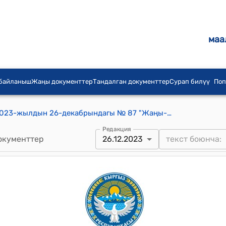
маа
 байланыш
Жаңы документтер
Тандалган документтер
Сурап билүү
Поп
Жаңы-Жол айылдык кеңешинин 2023-жылдын 26-декабрындагы № 87 "Жаңы-Жол айыл аймагындагы жайыт жерлерин ижарага берүү акысы жөнүндө" токтому
Редакция
окументтер
26.12.2023