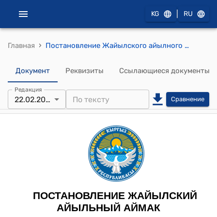
|
KG
RU
›
Главная
Постановление Жайылского айылного кенеша от 22 февраля 2022 год № 6 "Об утверждении проекта".
Документ
Реквизиты
Ссылающиеся документы
Редакция
22.02.2022
Сравнение