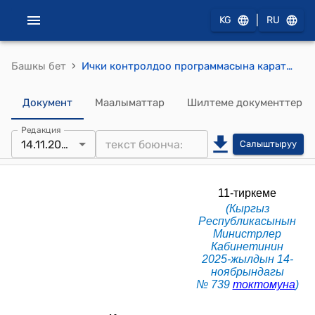
|
KG
RU
›
Башкы бет
Ички контролдоо программасына карата жалпы талаптар жөнүндө Жобо (КР Министрлер Кабинетинин 2025-жылдын 14-ноябрындагы N 739 токтомуна 11-тиркеме)
Документ
Маалыматтар
Шилтеме документтер
Редакция
14.11.2025
Салыштыруу