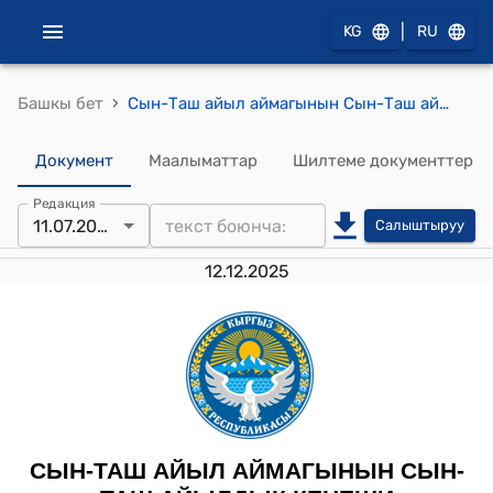
|
KG
RU
›
Башкы бет
Сын-Таш айыл аймагынын Сын-Таш айылдык кеңешинин 2025-жылдын 11-июлундагы № 41/6-29 "Сын-Таш-Таза аймак" муниципалдык ишканасынын кызмат көрсөтүүлөргө болгон тарифтерин бекитүү жөнүндө" токтому
Документ
Маалыматтар
Шилтеме документтер
Редакция
11.07.2025
Салыштыруу
12.12.2025