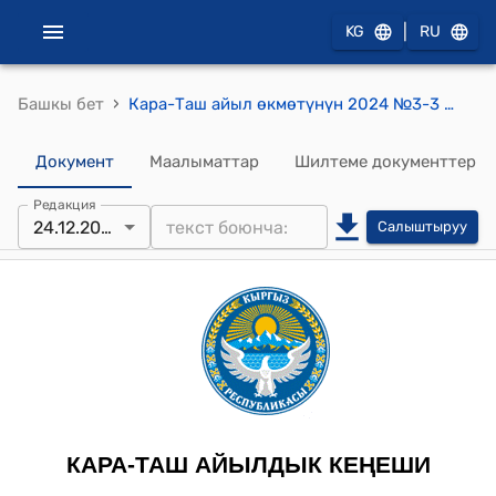
|
KG
RU
›
Башкы бет
Кара-Таш айыл өкмөтүнүн 2024 №3-3 2025- жылга мекеме ишканаларга жана көчөлөрдү жарыктандыруу боюнча электр лимитин бекитүү жөнүндө токтому
Документ
Маалыматтар
Шилтеме документтер
Редакция
24.12.2024
Салыштыруу