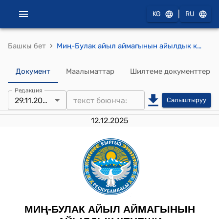
|
KG
RU
›
Башкы бет
Миң-Булак айыл аймагынын айылдык кеңешинин 2024-жылдын 29-ноябрындагы № 4 "III Элдик Курултайдын делегаттарын шайлоо боюнча өкүлчүлүктүү жыйын чакыруу жөнүндө" токтому
Документ
Маалыматтар
Шилтеме документтер
Редакция
29.11.2024
Салыштыруу
12.12.2025