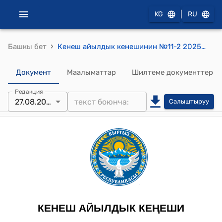
|
KG
RU
›
Башкы бет
Кенеш айылдык кенешинин №11-2 2025 Кыргыз Республикасынын Президентинин 2022-жылдын 24-февралындагы №54 Жарлыгынын жана “Тынчтык жөнүндө” Кыргыз Республикасынын Мыйзамынын талаптарын ишке ашыруу жөнүндө
Документ
Маалыматтар
Шилтеме документтер
Редакция
27.08.2025
Салыштыруу