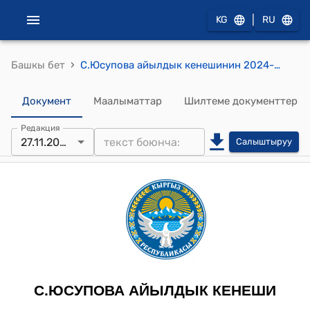
|
KG
RU
›
Башкы бет
С.Юсупова айылдык кенешинин 2024-жылдын 27-ноябрындагы №1-2 "С.Юсупова айылдык кеңешинин төрагасынын орун басарын шайлоо жөнүндө" токтому.
Документ
Маалыматтар
Шилтеме документтер
Редакция
27.11.2024
Салыштыруу