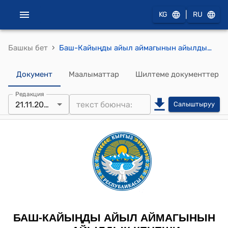
|
KG
RU
›
Башкы бет
Баш-Кайыңды айыл аймагынын айылдык Кеңешинин 2025-жылдын 21-ноябрындагы "Баш-Кайыңды айыл аймагынын айыл өкмөтүнүн 2026-2030-жылдарга карата социалдык-экономикалык өнүктүрүү планы жөнүндө" №11/2 токтому..
Документ
Маалыматтар
Шилтеме документтер
Редакция
21.11.2025
Салыштыруу