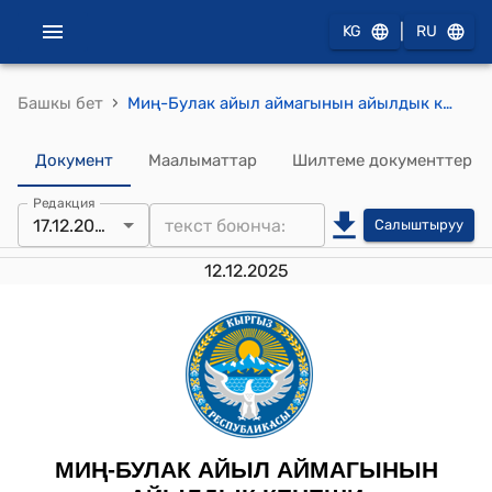
|
KG
RU
›
Башкы бет
Миң-Булак айыл аймагынын айылдык кеңешинин 2024-жылдын 17-декабрындагы № 10 "Айыл чарба жерлери багытына караштуу жер участокторуна мүлккө салык наркын бекитүү жөнүндө" токтому
Документ
Маалыматтар
Шилтеме документтер
Редакция
17.12.2024
Салыштыруу
12.12.2025