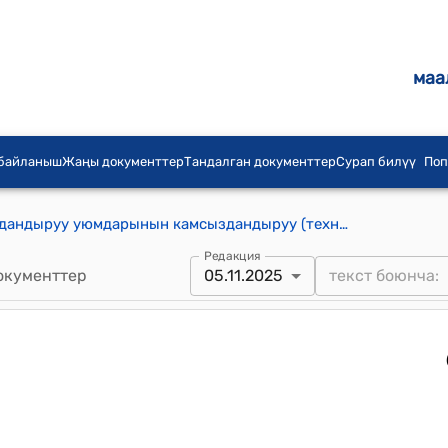
маа
 байланыш
Жаңы документтер
Тандалган документтер
Сурап билүү
Поп
Кыргыз Республикасынын камсыздандыруу уюмдарынын камсыздандыруу (техникалык) резервдерине чегерүүлөрдүн ченемдерин эсептөө тартиби жөнүндө Жобо (Кыргыз Республикасынын Министрлер Кабинетинин 2025-жылдын 5-ноябрындагы № 719 токтомуна)
Редакция
окументтер
05.11.2025