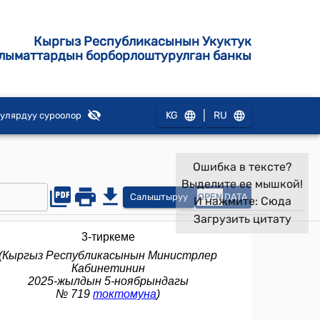
Кыргыз Республикасынын Укуктук
лыматтардын борборлоштурулган банкы
|
KG
RU
улярдуу суроолор
Ошибка в тексте?
Выделите ее мышкой!
Салыштыруу
OPEN
DATA
И нажмите:
Сюда
Загрузить цитату