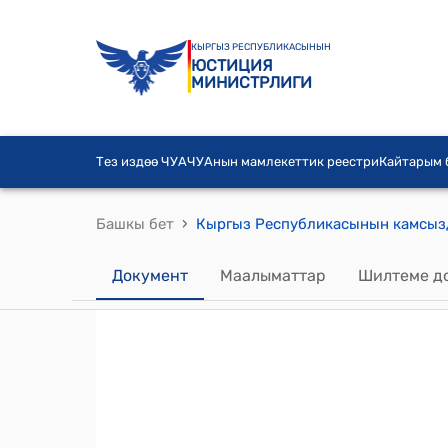
КЫРГЫЗ РЕСПУБЛИКАСЫНЫН
ЮСТИЦИЯ
МИНИСТРЛИГИ
Тез издөө ЧУА
ЧУАнын мамлекеттик реестри
Кайтарым
›
Башкы бет
Документ
Маалыматтар
Шилтеме д