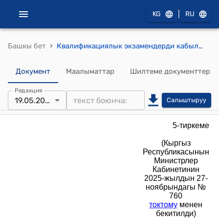
|
KG
RU
›
Башкы бет
Квалификациялык экзамендерди кабыл алуу жана айдоочулук күбөлүктөрдү берүү (Кыргыз Республикасынын Министрлер Кабинетинин 2025-жылдын 27-ноябрындагы № 760 токтому менен бекитилди) эрежелери
Документ
Маалыматтар
Шилтеме документтер
Редакция
19.05.2026
Салыштыруу