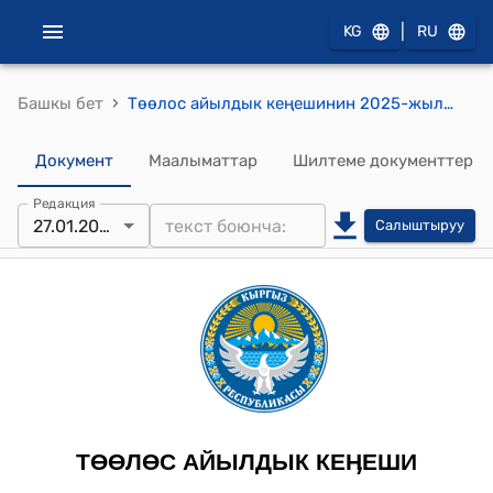
|
KG
RU
›
Башкы бет
Төөлос айылдык кеңешинин 2025-жылдын 27-январындагы №6-5 Төөлөс айыл аймагынын жайыттарына башка аймактардан келген мал жандыктарына салынуучу салык төлөмүнүн өлчөмү жөнүндө токтому
Документ
Маалыматтар
Шилтеме документтер
Редакция
27.01.2025
Салыштыруу