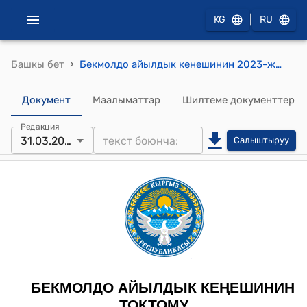
|
KG
RU
›
Башкы бет
Бекмолдо айылдык кенешинин 2023-жылдын 31-мартындагы № 42 "Бекмолдо айыл аймагындагы калктуу конуштарда болуп өткөн элдик жыйындардын чечими жөнүндө" токтому
Документ
Маалыматтар
Шилтеме документтер
Редакция
31.03.2023
Салыштыруу