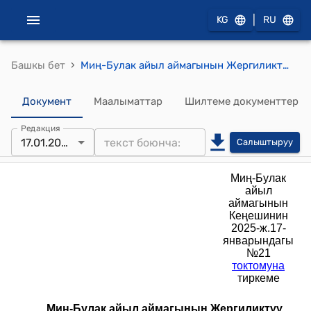
|
KG
RU
›
Башкы бет
Миң-Булак айыл аймагынын Жергиликтүү жамаатынын (Миң-Булак айыл аймагынын айылдык кеңешинин 2025-жылдын 17-январындагы № 21 токтомуна ылайык) уставы
Документ
Маалыматтар
Шилтеме документтер
Редакция
17.01.2025
Салыштыруу