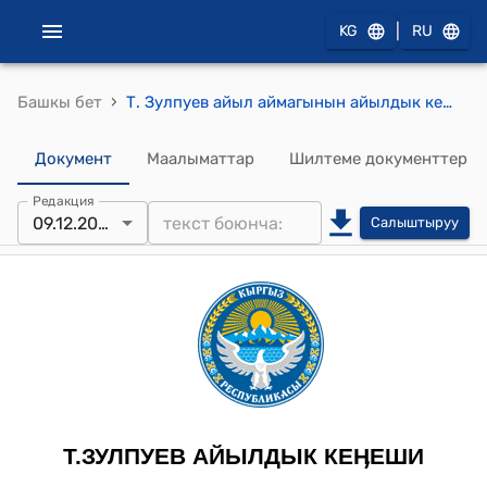
|
KG
RU
›
Башкы бет
Т. Зулпуев айыл аймагынын айылдык кеңешинин 2024-жылдын 9-декабрындагы №3-3 Т. Зулпуев атындагы айыл өкмөтүнүн 2024-2027- жылдарга социалдык – экономикалык өнүгүү программасына киргизилген Т. Зулпуев атындагы айыл өкмөтүнө караштуу Маданият үйүн ремонттоо боюнча долбоорго жергиликтүү бюджеттин өздүк салымы үчүн акча каражатын ажыратуу жөнүндө токтому
Документ
Маалыматтар
Шилтеме документтер
Редакция
09.12.2024
Салыштыруу