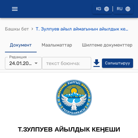
|
KG
RU
›
Башкы бет
Т. Зулпуев айыл аймагынын айылдык кеңешинин 2025-жылдын 24-январы №5-1 Т.Зулпуев атындагы айыл өкмөтүнүн 2024-жылдын аткарылышы 2025-жылга бюджетин жана 2026-2027-жылдарга бюджеттин долбоорун бекитүү жөнүндө токтому
Документ
Маалыматтар
Шилтеме документтер
Редакция
24.01.2025
Салыштыруу