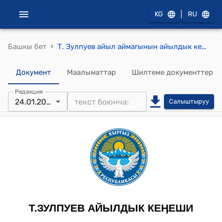
|
KG
RU
›
Башкы бет
Т. Зулпуев айыл аймагынын айылдык кеңешинин 2025-жылдын 24-январы №5-2 Т. Зулпуев айыл аймагынын айыл өкмөтү мекемесинин 2025-жылга таштанды салыгын белгилөө жөнүндө токтому
Документ
Маалыматтар
Шилтеме документтер
Редакция
24.01.2025
Салыштыруу