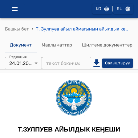
|
KG
RU
›
Башкы бет
Т. Зулпуев айыл аймагынын айылдык кеңешинин 2025-жылдын 24-январы №5-5 Т.Зулпуев атындагы айыл өкмөтүнүн аймагында жайыт ресуртарын мал жаюу менен байланышпаган башка максаттарга пайдалануу жөнүндө токтому
Документ
Маалыматтар
Шилтеме документтер
Редакция
24.01.2025
Салыштыруу