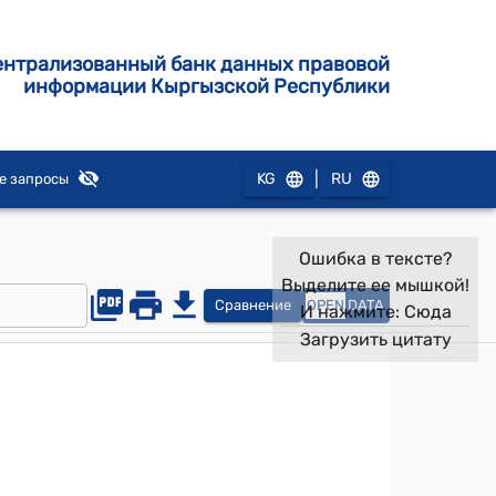
ентрализованный банк данных правовой
информации Кыргызской Республики
|
KG
RU
е запросы
Ошибка в тексте?
Выделите ее мышкой!
Сравнение
OPEN
DATA
И нажмите:
Сюда
Загрузить цитату