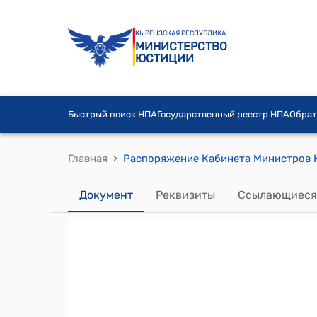
КЫРГЫЗСКАЯ РЕСПУБЛИКА
МИНИСТЕРСТВО
ЮСТИЦИИ
Быстрый поиск НПА
Государственный реестр НПА
Обрат
›
Главная
Документ
Реквизиты
Ссылающиеся