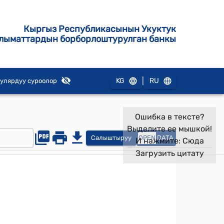
Кыргыз Республикасынын Укуктук
лыматтардын борборлоштурулган банкы
|
KG
RU
улярдуу суроолор
Ошибка в тексте?
Выделите ее мышкой!
Салыштыруу
OPEN
DATA
И нажмите:
Сюда
Загрузить цитату