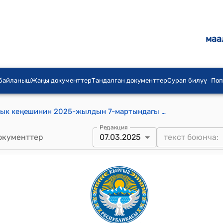
маа
 байланыш
Жаңы документтер
Тандалган документтер
Сурап билүү
Поп
Т. Зулпуев айыл аймагынын айылдык кеңешинин 2025-жылдын 7-мартындагы №6-2 Т. Зулпуев айыл аймагынын Өсөр айылындагы К. Бобулов атындагы мектебинин чатырын алмаштыруу үчүн Ош областык өнүктүрүү фондунун эсебинен ишке ашыруу максатында өздүк салымга Т. Зулпуев айыл өкмөтүнүн бюджетинен акча каражатын ажыратып берүү максатында
Редакция
окументтер
07.03.2025