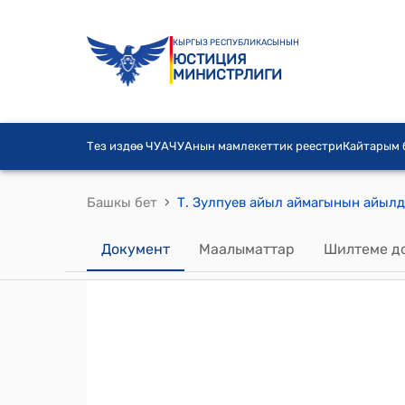
КЫРГЫЗ РЕСПУБЛИКАСЫНЫН
ЮСТИЦИЯ
МИНИСТРЛИГИ
Тез издөө ЧУА
ЧУАнын мамлекеттик реестри
Кайтарым
›
Башкы бет
Документ
Маалыматтар
Шилтеме д