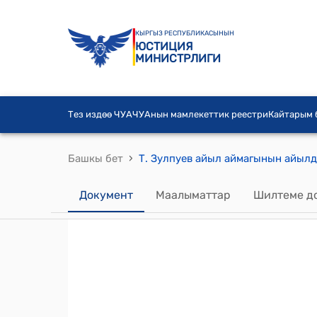
КЫРГЫЗ РЕСПУБЛИКАСЫНЫН
ЮСТИЦИЯ
МИНИСТРЛИГИ
Тез издөө ЧУА
ЧУАнын мамлекеттик реестри
Кайтарым
›
Башкы бет
Документ
Маалыматтар
Шилтеме д