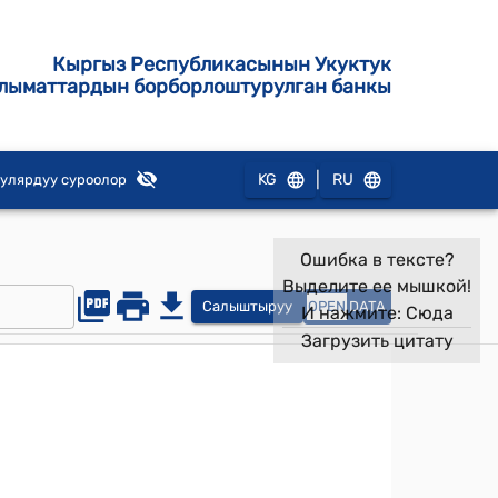
Кыргыз Республикасынын Укуктук
лыматтардын борборлоштурулган банкы
|
KG
RU
улярдуу суроолор
Ошибка в тексте?
Выделите ее мышкой!
Салыштыруу
OPEN
DATA
И нажмите:
Сюда
Загрузить цитату