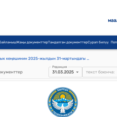
маа
 байланыш
Жаңы документтер
Тандалган документтер
Сурап билүү
Поп
Т. Зулпуев айыл аймагынын айылдык кеңешинин 2025-жылдын 31-мартындагы №7-3 Т. Зулпуев айыл аймагынын айыл өкмөтү мекемесинин Кашкалдак айылындагы Баарын бөлүмүнүн жайыт категориясында турган №552 контурда жайгашкан 0,10га жер аянтын “Суу фондунун жерлери” категориясына которуу (трансформациялоо) жөнүндө токтому
Редакция
окументтер
31.03.2025