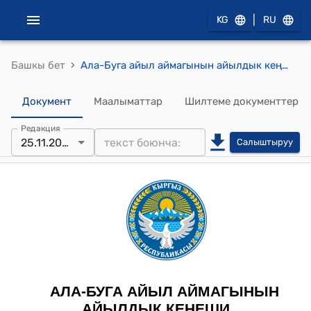
|
KG
RU
›
Башкы бет
Ала-Буга айыл аймагынын айылдык кеңешинин 2025-жылдын 25-ноябрындагы "Долбоордук ѳтүнмѳнү бекитүү жѳнүндѳ Ала-Буга айыл аймагынын айылдык кеңеши айыл аймагында инфратүзүмдүк деңгелди жогорулатуу жана жергиликтүү маанидеги масалелерди чечүүнү жакшыртуу максатында." ;№14/7 токтому
Документ
Маалыматтар
Шилтеме документтер
Редакция
25.11.2025
Салыштыруу