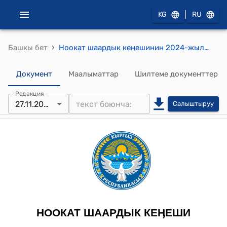
|
KG
RU
›
Башкы бет
Ноокат шаардык кеңешинин 2024-жылдын 27-ноябрындагы № 3 Ноокат шаардык кеңешинин төрагасын шайлоонун жыйынтыгы жөнүндө токтому
Документ
Маалыматтар
Шилтеме документтер
Редакция
27.11.2024
Салыштыруу