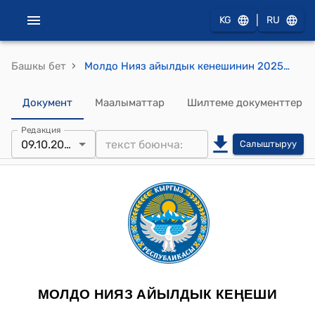
|
KG
RU
›
Башкы бет
Молдо Нияз айылдык кенешинин 2025-жылдын 9-октябрындагы № 01-07/59 "Молдо Нияз айыл аймагынын айыл өкмөтүнүн бюджетине өзгөртүүлөр киргизүү жөнүндө" токтому
Документ
Маалыматтар
Шилтеме документтер
Редакция
09.10.2025
Салыштыруу