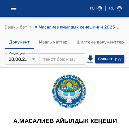
|
KG
RU
›
Башкы бет
А.Масалиев айылдык кенешинин 2025-жылдын 28-августундагы №46 "А.Масалиев айыл аймагындагы аймактык шайлоо комиссияларынын резервин бекитүү жөнүндө" токтому
Документ
Маалыматтар
Шилтеме документтер
Редакция
28.08.2025
Салыштыруу