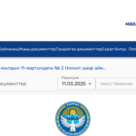
маа
 байланыш
Жаңы документтер
Тандалган документтер
Сурап билүү
Поп
Ноокат шаардык кеңешинин 2025-жылдын 11-мартындагы № 2 Ноокат шаар аймагында видео камералар орнотуу кызматы үчүн 2024-жылдын бюджетинин үнөмдөлгөн акча каражатынын эсебинен акча каражатын ажыратып берүү жөнүндө токтому
Редакция
окументтер
11.03.2025