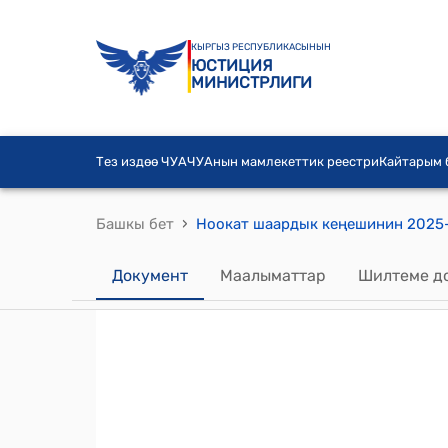
КЫРГЫЗ РЕСПУБЛИКАСЫНЫН
ЮСТИЦИЯ
МИНИСТРЛИГИ
Тез издөө ЧУА
ЧУАнын мамлекеттик реестри
Кайтарым
›
Башкы бет
Документ
Маалыматтар
Шилтеме д