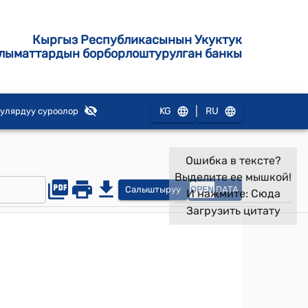
Кыргыз Республикасынын Укуктук
лыматтардын борборлоштурулган банкы
|
KG
RU
улярдуу суроолор
Ошибка в тексте?
Выделите ее мышкой!
Салыштыруу
OPEN
DATA
И нажмите:
Сюда
Загрузить цитату