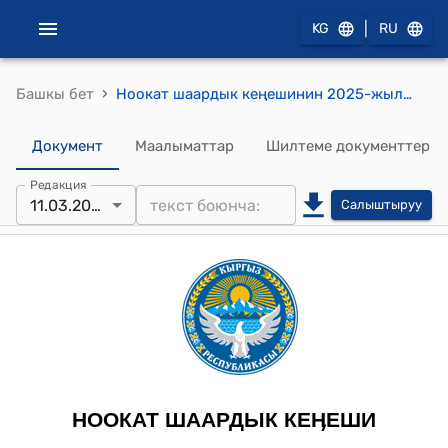
|
KG
RU
›
Башкы бет
Ноокат шаардык кеңешинин 2025-жылдын 11-мартындагы № 6 Ноокат шаарынын аймагындагы У. Салиева атындагы балдар бакчасына балдар жатуучу 3-ярустуу кроватын алмаштыруу үчүн 2024-жылдын бюджетинин үнөмдөлгөн акча каражатынын эсебинен акча каражатын ажыратып берүү жөнүндө токтому
Документ
Маалыматтар
Шилтеме документтер
Редакция
11.03.2025
Салыштыруу