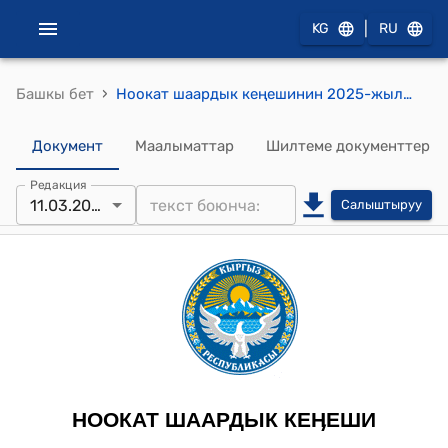
|
KG
RU
›
Башкы бет
Ноокат шаардык кеңешинин 2025-жылдын 11-мартындагы № 12 Кыргыз Республикасынын Жергиликтүү өз алдынча башкаруу органдарынын Союзуна мүчөлүк акысы үчүн 2024-жылдын бюджетинин үнөмдөлгөн акча каражатынын эсебинен акча ажыратып берүү жөнүндө токтому
Документ
Маалыматтар
Шилтеме документтер
Редакция
11.03.2025
Салыштыруу