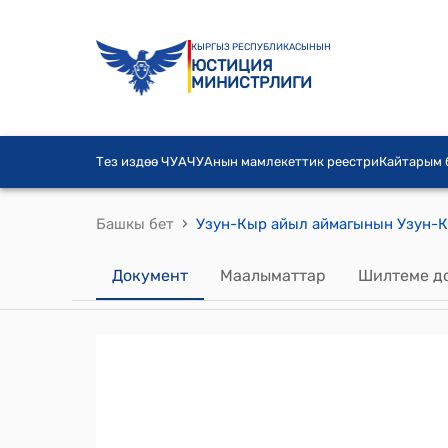
КЫРГЫЗ РЕСПУБЛИКАСЫНЫН
ЮСТИЦИЯ
МИНИСТРЛИГИ
Тез издөө ЧУА
ЧУАнын мамлекеттик реестри
Кайтарым
›
Башкы бет
Документ
Маалыматтар
Шилтеме д