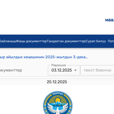
маа
 байланыш
Жаңы документтер
Тандалган документтер
Сурап билүү
Поп
Узун-Кыр айыл аймагынын Узун-Кыр айылдык кеңешинин 2025-жылдын 3-декабрындагы № 65/XVI "Айылдык кеңештин төрагасын мөөнөтүнөн мурда бошотуу жөнүндө" токтому
Редакция
окументтер
03.12.2025
25.12.2025