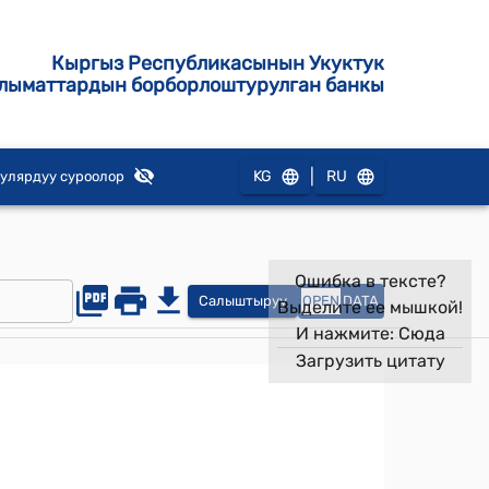
Кыргыз Республикасынын Укуктук
лыматтардын борборлоштурулган банкы
|
KG
RU
улярдуу суроолор
Ошибка в тексте?
Салыштыруу
OPEN
DATA
Выделите ее мышкой!
И нажмите:
Сюда
Загрузить цитату