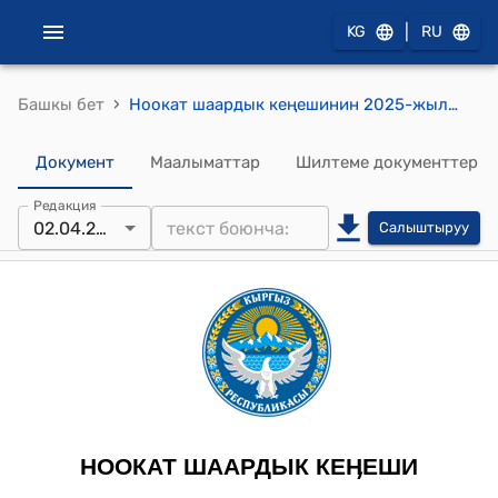
|
KG
RU
›
Башкы бет
Ноокат шаардык кеңешинин 2025-жылдын 2-апрелиндеги № 1 Ноокат шаарында коопсуздук чараларын күчөтүү максатында “Бирдиктүү байкоо борборун ачуу” үчүн жергиликтүү бюджеттен 2024-жылдын бюджетинин үнөмдөлгөн акча каражатынын эсебинен акча каражатын ажыратып берүү жөнүндө токтому
Документ
Маалыматтар
Шилтеме документтер
Редакция
02.04.2025
Салыштыруу