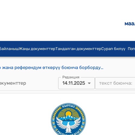
маа
 байланыш
Жаңы документтер
Тандалган документтер
Сурап билүү
Поп
Кыргыз Республикасынын Шайлоо жана референдум өткөрүү боюнча борбордук комиссиясынын 2025-жылдын 14-ноябрындагы № 141 "Тоң аймактык шайлоо комиссиясынын курамына өзгөртүү киргизүү жөнүндө" токтому
Редакция
окументтер
14.11.2025