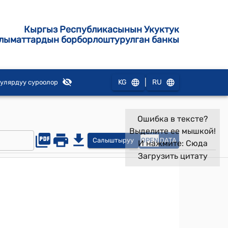
Кыргыз Республикасынын Укуктук
лыматтардын борборлоштурулган банкы
|
KG
RU
улярдуу суроолор
Ошибка в тексте?
Выделите ее мышкой!
Салыштыруу
OPEN
DATA
И нажмите:
Сюда
Загрузить цитату