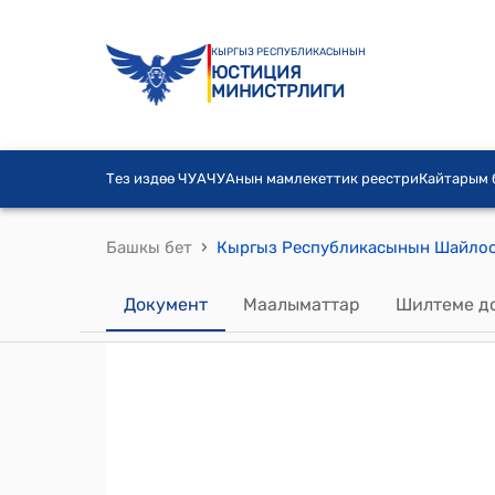
КЫРГЫЗ РЕСПУБЛИКАСЫНЫН
ЮСТИЦИЯ
МИНИСТРЛИГИ
Тез издөө ЧУА
ЧУАнын мамлекеттик реестри
Кайтарым
›
Башкы бет
Документ
Маалыматтар
Шилтеме д