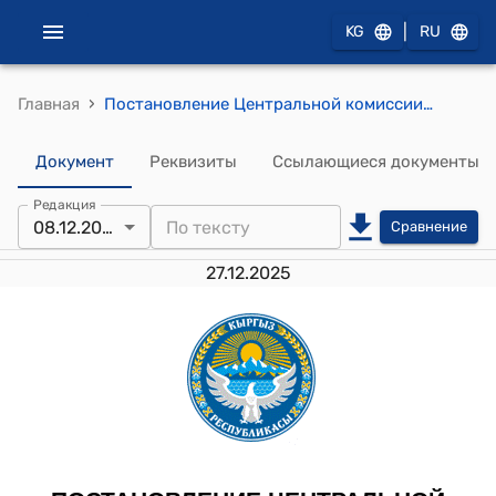
|
KG
RU
›
Главная
Постановление Центральной комиссии по выборам и проведению референдумов КР от 8 декабря 2025 года № 187 "О результатах досрочных выборов депутатов Жогорку Кенеша Кыргызской Республики по многомандатному избирательному округу № 25"
Документ
Реквизиты
Ссылающиеся документы
Редакция
08.12.2025
Сравнение
27.12.2025