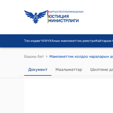
КЫРГЫЗ РЕСПУБЛИКАСЫНЫН
ЮСТИЦИЯ
МИНИСТРЛИГИ
Тез издөө ЧУА
ЧУАнын мамлекеттик реестри
Кайтарым
›
Башкы бет
Документ
Маалыматтар
Шилтеме д