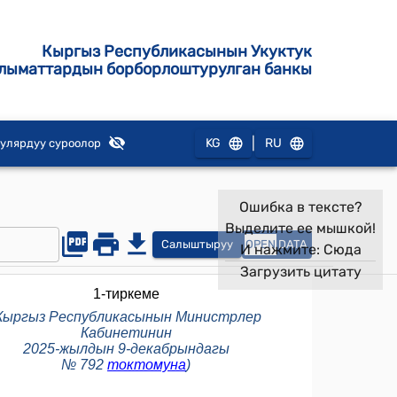
Кыргыз Республикасынын Укуктук
лыматтардын борборлоштурулган банкы
|
KG
RU
улярдуу суроолор
Ошибка в тексте?
Выделите ее мышкой!
Салыштыруу
OPEN
DATA
И нажмите:
Сюда
Загрузить цитату