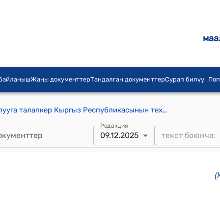
маа
 байланыш
Жаңы документтер
Тандалган документтер
Сурап билүү
Поп
Мамлекеттик колдоо чараларын алууга талапкер Кыргыз Республикасынын технологиялык парктарына карата талаптар (Кыргыз Республикасынын Министрлер Кабинетинин 2025-жылдын 9-декабрындагы № 792 токтомуна)
Редакция
окументтер
09.12.2025