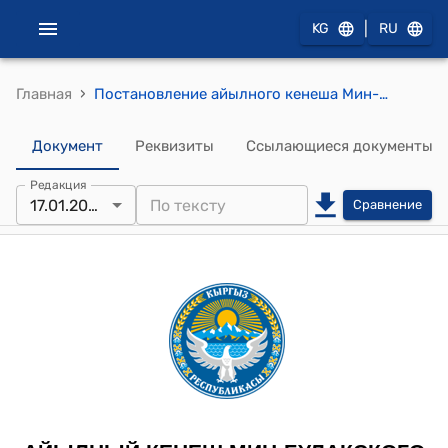
|
KG
RU
›
Главная
Постановление айылного кенеша Мин-Булакского айылного аймака от 17 января 2025 года № 38 "Об утверждении состава комиссии по выделению земельных участков под индивидуальное жилищное строительство"
Документ
Реквизиты
Ссылающиеся документы
Редакция
17.01.2025
Сравнение