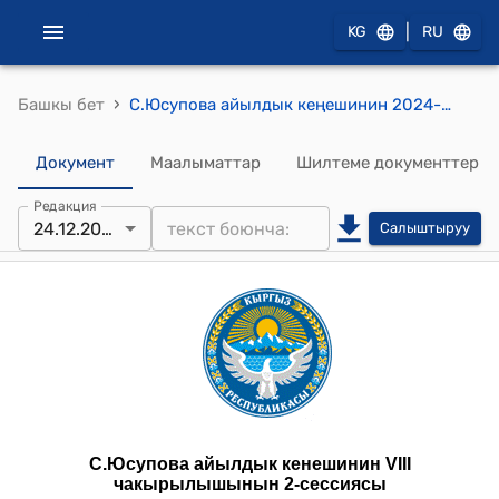
|
KG
RU
›
Башкы бет
С.Юсупова айылдык кеңешинин 2024-жылдын 24-декбрындагы №2-3 С. Юсупова айылдык кеңешинин аймагындагы “С.Юсупова -Тазалык” муниципалдык ишканасы тарабынан райондун борборунда жайгашкан көчөлөрүнүн айлана чөйрөсүн тазалыгы жана жашылдандыруу боюнча алып барган иштери жөнүндө токтому.
Документ
Маалыматтар
Шилтеме документтер
Редакция
24.12.2024
Салыштыруу