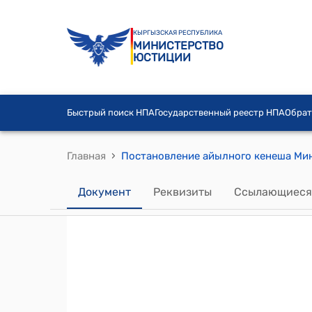
КЫРГЫЗСКАЯ РЕСПУБЛИКА
МИНИСТЕРСТВО
ЮСТИЦИИ
Быстрый поиск НПА
Государственный реестр НПА
Обрат
›
Главная
Документ
Реквизиты
Ссылающиеся