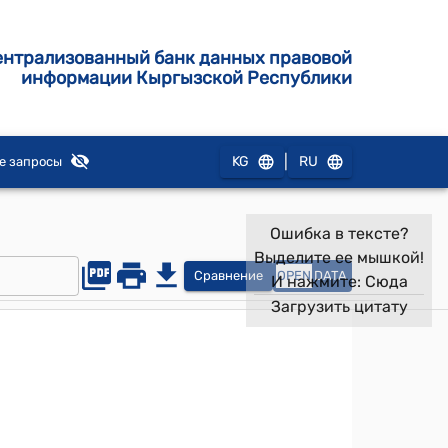
ентрализованный банк данных правовой
информации Кыргызской Республики
|
KG
RU
е запросы
Ошибка в тексте?
Выделите ее мышкой!
Сравнение
OPEN
DATA
И нажмите:
Сюда
Загрузить цитату