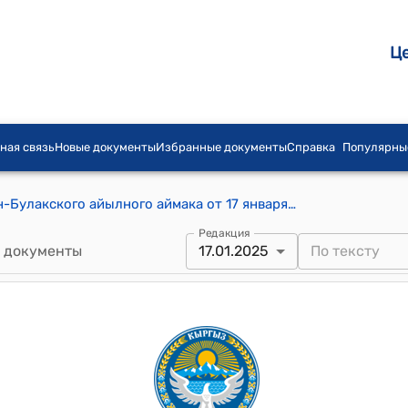
Ц
ная связь
Новые документы
Избранные документы
Справка
Популярны
Постановление айылного кенеша Мин-Булакского айылного аймака от 17 января 2025 года № 40 "Об утверждении распоряжения главы Мин-Булак айыл окмоту за № 6 от 16.01.2025 года "О создании комиссии по предоставлению в аренду и продаже объектов недвижимости, в том числе земельных участков, находящихся в муниципальной собственности"
Редакция
 документы
17.01.2025