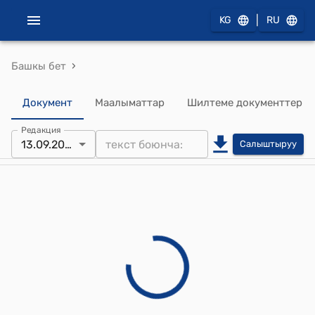
|
KG
RU
›
Башкы бет
Документ
Маалыматтар
Шилтеме документтер
Редакция
13.09.2024
Салыштыруу