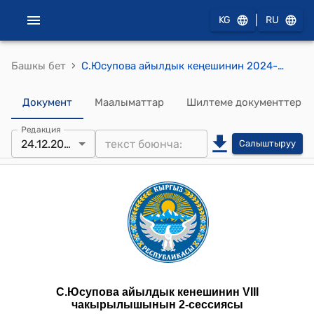
|
KG
RU
›
Башкы бет
С.Юсупова айылдык кеңешинин 2024-жылдын 24-декбрындагы №2-13 С.Юсупова айыл өкмөтүнүн башчысы С. Дүмүровдун билдирүүсүн кароо жөнүндө токтому
Документ
Маалыматтар
Шилтеме документтер
Редакция
24.12.2024
Салыштыруу