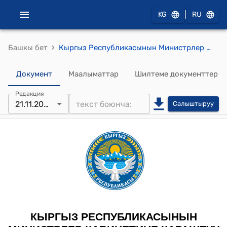
|
KG
RU
›
Башкы бет
Кыргыз Республикасынын Министрлер Кабинетине караштуу Жер ресурстары, кадастр, геодезия жана картография боюнча мамлекеттик агенттигинин 2025-жылдын 21-ноябрындагы № 10-1/323 "Кыргыз Республикасынын мелиорацияланган жерлерине туздуулукту изилдөөнү жүргүзүү боюнча жобону жана Методикалык көрсөтмөлөрдү бекитүү жөнүндө" буйругу
Документ
Маалыматтар
Шилтеме документтер
Редакция
21.11.2025
Салыштыруу