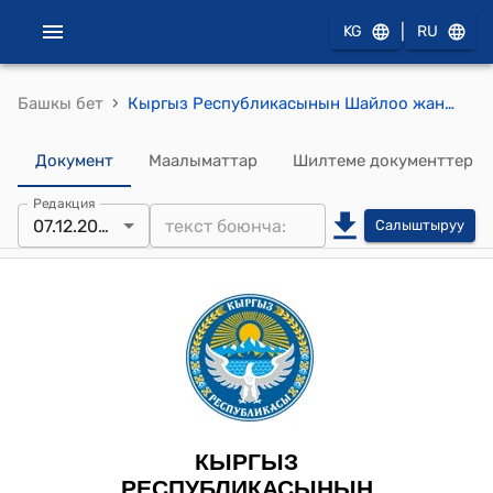
|
KG
RU
›
Башкы бет
Кыргыз Республикасынын Шайлоо жана референдум өткөрүү боюнча борбордук комиссиясынын 2025-жылдын 7-декабрындагы № 164 "№ 29 көп мандаттуу шайлоо округу боюнча Кыргыз Республикасынын Жогорку Кеңешинин депутаттарын мөөнөтүнөн мурда шайлоонун натыйжалары жөнүндө" токтому
Документ
Маалыматтар
Шилтеме документтер
Редакция
07.12.2025
Салыштыруу