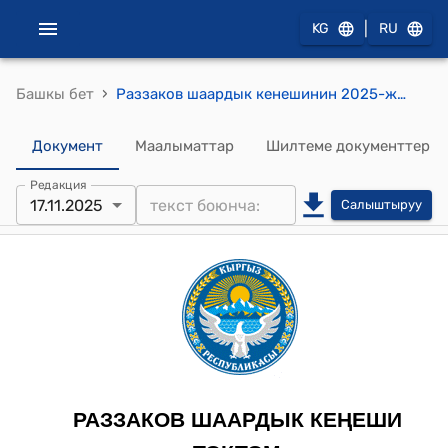
|
KG
RU
›
Башкы бет
Раззаков шаардык кенешинин 2025-жылдын 17-ноябрындагы №7 "Раззаков шаардык Кеңешинин токтомуна өзгөртүү жана толуктоолорду киргизүү жөнүндө" токтому.
Документ
Маалыматтар
Шилтеме документтер
Редакция
17.11.2025
Салыштыруу